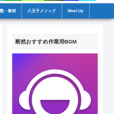
塾・教材
八王子メソッド
Meet Up
断然おすすめ作業用BGM