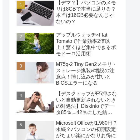
【デマ？】パソコンのメモ
リは8GBで本当に足りる？
本当は16GB必要なんじゃ
ないの？
アップルウォッチ×Flat
Tomatoで作業効率2倍以
上！驚くほど集中できるポ
モドーロ活用術
M75q-2 Tiny Gen2メモリ・
ストレージ換装&増設の注
意点！挿し込みが甘いと
BIOSエラーになる
【デスクトップがF5押さな
いと自動更新されないとき
の対処法】DiskInfoでデー
タ85％→42％にした結
果・・・
Microsoft Officeが1,980円？
永続？パソコンの初期設定
がちょい楽にかなりお得に