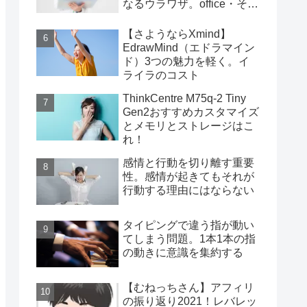
なるウラワザ。office・その
他編
【さようならXmind】
EdrawMind（エドラマイン
ド）3つの魅力を軽く。イ
ライラのコスト
ThinkCentre M75q-2 Tiny
Gen2おすすめカスタマイズ
とメモリとストレージはこ
れ！
感情と行動を切り離す重要
性。感情が起きてもそれが
行動する理由にはならない
タイピングで違う指が動い
てしまう問題。1本1本の指
の動きに意識を集約する
【むねっちさん】アフィリ
の振り返り2021！レバレッ