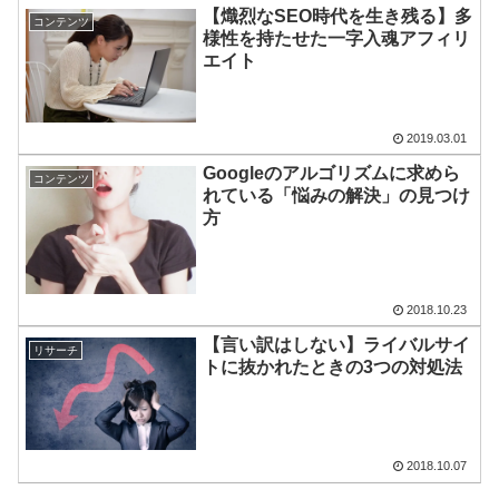
【熾烈なSEO時代を生き残る】多
コンテンツ
様性を持たせた一字入魂アフィリ
エイト
2019.03.01
Googleのアルゴリズムに求めら
コンテンツ
れている「悩みの解決」の見つけ
方
2018.10.23
【言い訳はしない】ライバルサイ
リサーチ
トに抜かれたときの3つの対処法
2018.10.07