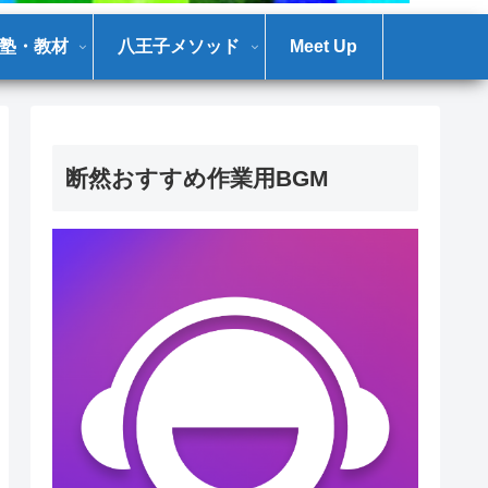
塾・教材
八王子メソッド
Meet Up
断然おすすめ作業用BGM