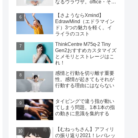
なるウラワザ。office・その
他編
【さようならXmind】
EdrawMind（エドラマイン
ド）3つの魅力を軽く。イ
ライラのコスト
ThinkCentre M75q-2 Tiny
Gen2おすすめカスタマイズ
とメモリとストレージはこ
れ！
感情と行動を切り離す重要
性。感情が起きてもそれが
行動する理由にはならない
タイピングで違う指が動い
てしまう問題。1本1本の指
の動きに意識を集約する
【むねっちさん】アフィリ
の振り返り2021！レバレッ