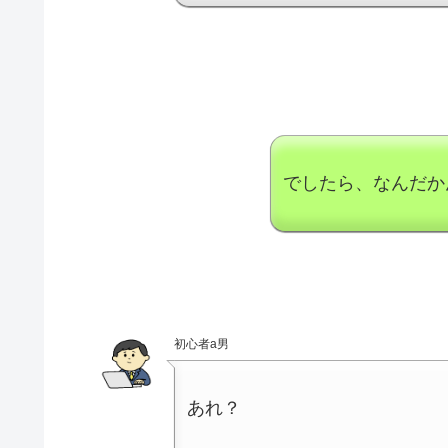
でしたら、なんだかん
初心者a男
あれ？