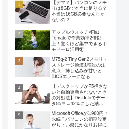
【デマ？】パソコンのメモ
リは8GBで本当に足りる？
本当は16GB必要なんじゃ
ないの？
アップルウォッチ×Flat
Tomatoで作業効率2倍以
上！驚くほど集中できるポ
モドーロ活用術
M75q-2 Tiny Gen2メモリ・
ストレージ換装&増設の注
意点！挿し込みが甘いと
BIOSエラーになる
【デスクトップがF5押さな
いと自動更新されないとき
の対処法】DiskInfoでデー
タ85％→42％にした結
果・・・
Microsoft Officeが1,980円？
永続？パソコンの初期設定
がちょい楽にかなりお得に