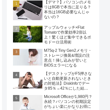
【デマ？】パソコンのメモ
リは8GBで本当に足りる？
本当は16GB必要なんじゃ
ないの？
アップルウォッチ×Flat
Tomatoで作業効率2倍以
上！驚くほど集中できるポ
モドーロ活用術
M75q-2 Tiny Gen2メモリ・
ストレージ換装&増設の注
意点！挿し込みが甘いと
BIOSエラーになる
【デスクトップがF5押さな
いと自動更新されないとき
の対処法】DiskInfoでデー
タ85％→42％にした結
果・・・
Microsoft Officeが1,980円？
永続？パソコンの初期設定
がちょい楽にかなりお得に