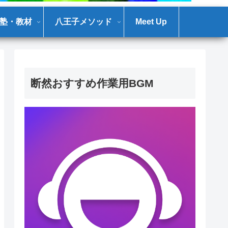
塾・教材
八王子メソッド
Meet Up
断然おすすめ作業用BGM