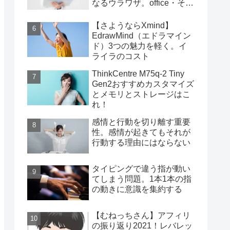
なるウラワザ。office・その
他編
【さようならXmind】
EdrawMind（エドラマイン
ド）3つの魅力を軽く。イ
ライラのコスト
ThinkCentre M75q-2 Tiny
Gen2おすすめカスタマイズ
とメモリとストレージはこ
れ！
感情と行動を切り離す重要
性。感情が起きてもそれが
行動する理由にはならない
タイピングで違う指が動い
てしまう問題。1本1本の指
の動きに意識を集約する
【むねっちさん】アフィリ
の振り返り2021！レバレッ