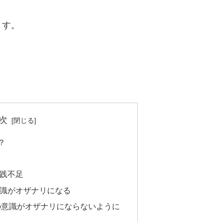
ます。
。
次
？
践不足
識がオザナリになる
の意識がオザナリにならないように