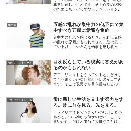
非常に難しいことです。その作業の継続
のためにも、少しずつモチベーションを
保つ工夫をする。そうして努力を続ける
というのはとても大事なことだと感じま
す。そのことについて書いていきます。
五感の乱れが集中力の低下に？集
集中力
中すべき五感に意識を集約
集中力の乱れを感じるとき、それは五感
の乱れが原因かもしれません。脳は思っ
ている以上にいろんな物事を感じ取って
います。その意識の完治が集中力の乱れ
に繋がっています。だから、集中したい
ときは、本当に集約すべき五感に意識を
目を反らしている現実に答えがあ
セルフコントロール
傾けることが大切です。
るのかもしれない
アフィリエイトをやっていると、どうし
てもうまくいかない壁みたいのが出てき
ます。そこで現実から目を反らせるのは
簡単なんですけど、そこで目を反らして
しまうと、現実に変化が訪れなくなって
しまいます。大事なことは現実から目を
常に新しい手法を見出す努力をす
セルフコントロール
反らさず、足りない部分を改善するこ
る。常に前を見る、先を見る。
と。その行動を続けることです。
アフィリエイトでうまくいかないことが
あると、つい誰かや何かのせいにしてし
まいがち。だけど本当に大事なことはそ
うではなくて、常に自分の責任として受
け止めて前に進むこと。自分でできる努