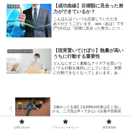
力を一生懸命することです。そうして自
【成功曲線】目標額に見合った努
作業全般
分を変える努力が未来を切り開きます。
力ができているか？
なんにおいても。
こんばんは！いつも応援していただき、
ありがとうございます。apa（あぱ）です
(^^)今日は『目標に見合った努力』につい
て書いていきます。アフィリエイトで結
果を出そうと思ったら、当然のことなが
ら努力は必要です。でも、口で言うほ
ど、言葉で書くほ...
【現実置いてけぼり】熱量が高い
セルフコントロール
うちに行動する重要性
どんなにすごく素敵なアイデアを思いつ
いても行動を後回しにしていると、実際
に行動できなくなってしまいます。ある
いはネタの熱量が低下してしまいます。
できるだけ間を空けずに行動するという
ことはとても重要です。
【俺やってる感】2台同時AI作業は広く浅い
かも。二刀流は早々できない1台集中型推奨
お問い合わせ
プライバシーポリシー
運営者情報