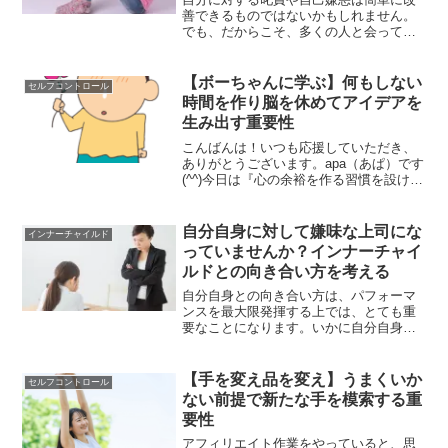
善できるものではないかもしれません。
でも、だからこそ、多くの人と会って自
分の熱中できるものを見つけることが唯
一の解決策といえるのかもしれません。
【ボーちゃんに学ぶ】何もしない
セルフコントロール
時間を作り脳を休めてアイデアを
生み出す重要性
こんばんは！いつも応援していただき、
ありがとうございます。apa（あぱ）です
(^^)今日は『心の余裕を作る習慣を設ける
重要性』について書いていきます。アイ
デアが浮かばないアフィリエイト作業に
ついて振り返ってみると、決して、「ア
自分自身に対して嫌味な上司にな
インナーチャイルド
イデア」とか「...
っていませんか？インナーチャイ
ルドとの向き合い方を考える
自分自身との向き合い方は、パフォーマ
ンスを最大限発揮する上では、とても重
要なことになります。いかに自分自身と
向き合うかでパフォーマンスは大きく変
ってきます。それはアフィリエイトにも
同じ事が言えるし、会社での上司と部下
【手を変え品を変え】うまくいか
セルフコントロール
の関係性にも同じ事が言えます。
ない前提で新たな手を模索する重
要性
アフィリエイト作業をやっていると、思