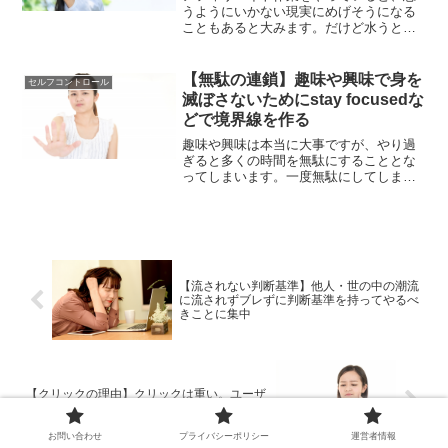
うようにいかない現実にめげそうになる
こともあると大みます。だけど水うとき
に。めげずに手を動かし続けることが大
切です。ただし、手を変え品を変え。新
しい手法に取り組むことは必要不可欠で
【無駄の連鎖】趣味や興味で身を
セルフコントロール
す。
滅ぼさないためにstay focusedな
どで境界線を作る
趣味や興味は本当に大事ですが、やり過
ぎると多くの時間を無駄にすることとな
ってしまいます。一度無駄にしてしまっ
た時間は取り返すことができません。そ
うならないように、stay focusedなどの
アプリを利用して、趣味や興味に歯止
め、境界線を設けることは大切です。
【流されない判断基準】他人・世の中の潮流
に流されずブレずに判断基準を持ってやるべ
きことに集中
【クリックの理由】クリックは重い。ユーザ
ーがクリックしてくれる方法を模索
お問い合わせ
プライバシーポリシー
運営者情報