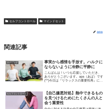
セルフコントロール
マインドセット
apa
関連記事
事実から感情を手放す。ハルクに
タイピング
ならないように冷静に平静に
こんばんは！いつも応援していただき、
ありがとうございます。apa（あぱ）です
(^^)今日は『リラックスの重要性再』につ
いて書いていきます。小さいこと
で・・・小さなことでイライラしてしま
うとき。あなたはどれくらいあります
【自己嫌悪対処】熱中できるもの
セルフコントロール
か？僕はしょっちゅうあ...
を見つけるためにたくさんの人と
会う重要性
自分に対する叱責や自己嫌悪は簡単に改