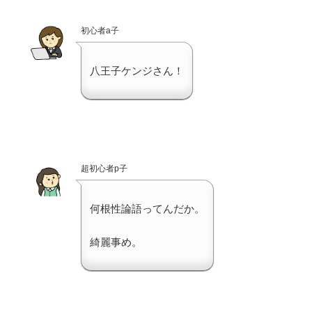
初心者a子
八王子ケンジさん！
超初心者p子
何根性論語ってんだか。
綺麗事め。