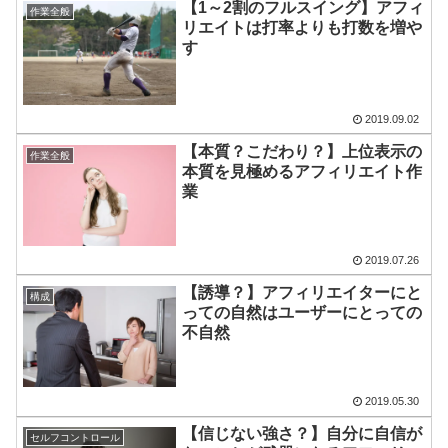
【1～2割のフルスイング】アフィ
作業全般
リエイトは打率よりも打数を増や
す
2019.09.02
【本質？こだわり？】上位表示の
作業全般
本質を見極めるアフィリエイト作
業
2019.07.26
【誘導？】アフィリエイターにと
構成
っての自然はユーザーにとっての
不自然
2019.05.30
【信じない強さ？】自分に自信が
セルフコントロール