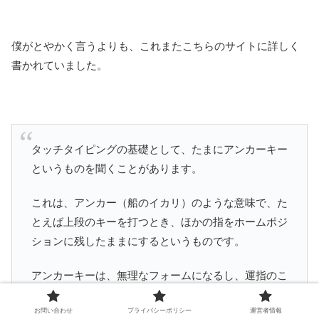
僕がとやかく言うよりも、これまたこちらのサイトに詳しく
書かれていました。
タッチタイピングの基礎として、たまにアンカーキー
というものを聞くことがあります。
これは、アンカー（船のイカリ）のような意味で、た
とえば上段のキーを打つとき、ほかの指をホームポジ
ションに残したままにするというものです。
アンカーキーは、無理なフォームになるし、運指のこ
とを考えると意味がありません。（例えばYのあとKL
お問い合わせ
プライバシーポリシー
運営者情報
を打つことはないのでアンカーキーは無駄）