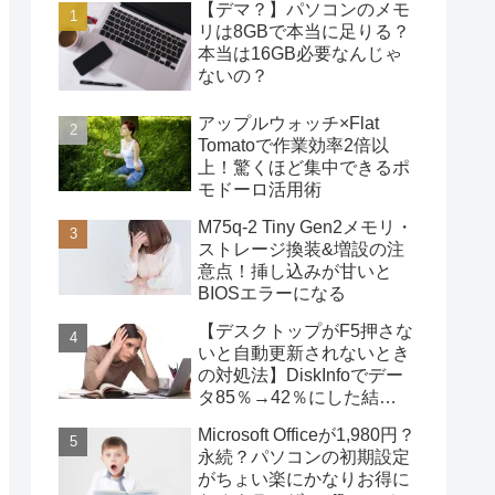
【デマ？】パソコンのメモ
リは8GBで本当に足りる？
本当は16GB必要なんじゃ
ないの？
アップルウォッチ×Flat
Tomatoで作業効率2倍以
上！驚くほど集中できるポ
モドーロ活用術
M75q-2 Tiny Gen2メモリ・
ストレージ換装&増設の注
意点！挿し込みが甘いと
BIOSエラーになる
【デスクトップがF5押さな
いと自動更新されないとき
の対処法】DiskInfoでデー
タ85％→42％にした結
果・・・
Microsoft Officeが1,980円？
永続？パソコンの初期設定
がちょい楽にかなりお得に