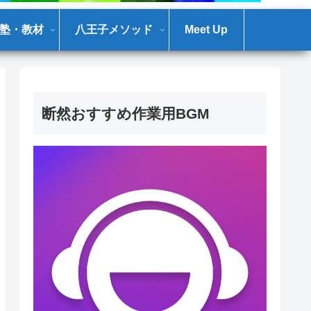
塾・教材
八王子メソッド
Meet Up
断然おすすめ作業用BGM