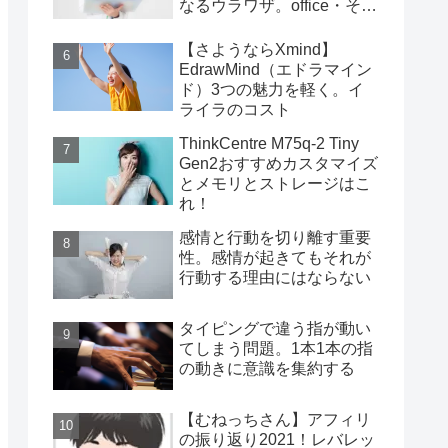
なるウラワザ。office・その
他編
【さようならXmind】
EdrawMind（エドラマイン
ド）3つの魅力を軽く。イ
ライラのコスト
ThinkCentre M75q-2 Tiny
Gen2おすすめカスタマイズ
とメモリとストレージはこ
れ！
感情と行動を切り離す重要
性。感情が起きてもそれが
行動する理由にはならない
タイピングで違う指が動い
てしまう問題。1本1本の指
の動きに意識を集約する
【むねっちさん】アフィリ
の振り返り2021！レバレッ