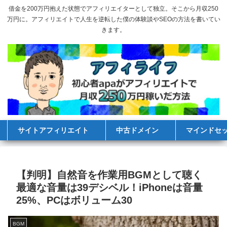
借金を200万円抱えた状態でアフィリエイターとして独立。そこから月収250
万円に。アフィリエイトで人生を逆転した僕の体験談やSEOの方法を書いてい
きます。
サイトアフィリエイト
中古ドメイン
マインドセ
【判明】自然音を作業用BGMとして聴く
最適な音量は39デシベル！iPhoneは音量
25%、PCはボリューム30
BGM