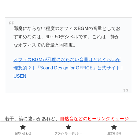
邪魔にならない程度のオフィスBGMの音量としてお
すすめなのは、40～50デシベルです。これは、静か
なオフィスでの音量と同程度。
オフィスBGMが邪魔にならない音量はどれぐらいが
理想的？ | 「Sound Design for OFFICE」公式サイト |
USEN
若干、論に違いがあれど、
自然音などのヒーリングミュージ
ックでリラックス効果を発揮したい、あるいは邪魔にならな
お問い合わせ
プライバシーポリシー
運営者情報
い程度の音量で聞きたいなら、40db（デシベル）以下
である