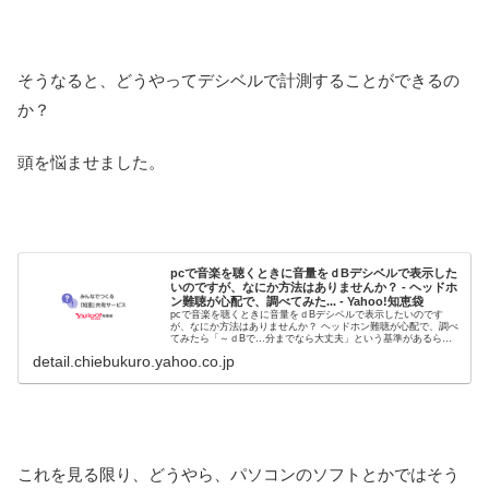
そうなると、どうやってデシベルで計測することができるの
か？
頭を悩ませました。
pcで音楽を聴くときに音量をｄBデシベルで表示した
いのですが、なにか方法はありませんか？ - ヘッドホ
ン難聴が心配で、調べてみた... - Yahoo!知恵袋
pcで音楽を聴くときに音量をｄBデシベルで表示したいのです
が、なにか方法はありませんか？ ヘッドホン難聴が心配で、調べ
てみたら「～ｄBで…分までなら大丈夫」という基準があるらし
いのですが、自分が何デシベルで聴いているのかわかりません。
detail.chiebukuro.yahoo.co.jp
フリー...
これを見る限り、どうやら、パソコンのソフトとかではそう