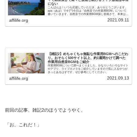
にない
こんばんは！いつも応援していただき、ありがとうございます。
apa（あぱ）です(^^)今日は『自然音での作業用BGM』について
書いていきます。自然音での作業用BGM探し勃発さて、本来は今
日はモン吉くんとの対話の日なのですが、お休み。ちょっと雑...
2021.09.11
affilife.org
【雑記2】めちゃくちゃ無駄な作業用BGMへのこだわ
り。おそらく500サイト以上、約1週間かけて調べた
作業用自然音BGMをご紹介
作業用BGMについて調べまくりました。かなりいろいろなサイト
やアプリ、ライブカメラをご紹介していますので気に入るやつが
きっとあるはずです。ぜひ参考にしてください。
2021.09.13
affilife.org
前回の記事、雑記2のほうでようやく、
「お、これだ！」