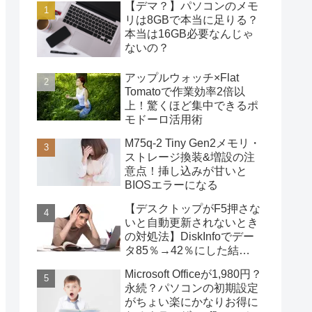
【デマ？】パソコンのメモ
リは8GBで本当に足りる？
本当は16GB必要なんじゃ
ないの？
アップルウォッチ×Flat
Tomatoで作業効率2倍以
上！驚くほど集中できるポ
モドーロ活用術
M75q-2 Tiny Gen2メモリ・
ストレージ換装&増設の注
意点！挿し込みが甘いと
BIOSエラーになる
【デスクトップがF5押さな
いと自動更新されないとき
の対処法】DiskInfoでデー
タ85％→42％にした結
果・・・
Microsoft Officeが1,980円？
永続？パソコンの初期設定
がちょい楽にかなりお得に