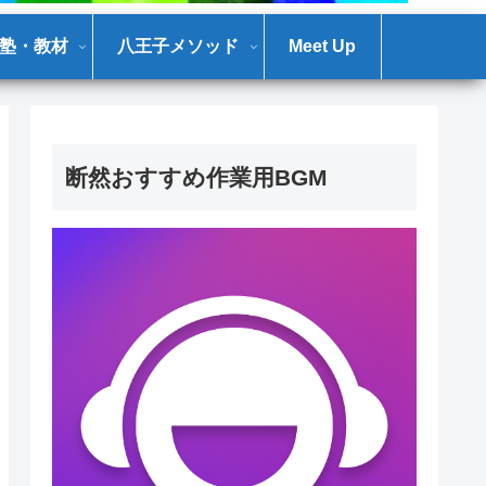
塾・教材
八王子メソッド
Meet Up
断然おすすめ作業用BGM