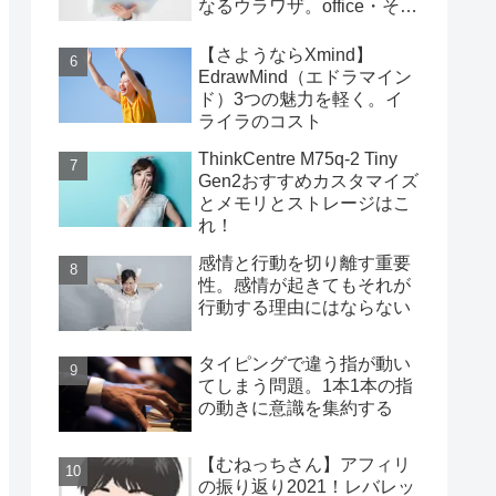
なるウラワザ。office・その
他編
【さようならXmind】
EdrawMind（エドラマイン
ド）3つの魅力を軽く。イ
ライラのコスト
ThinkCentre M75q-2 Tiny
Gen2おすすめカスタマイズ
とメモリとストレージはこ
れ！
感情と行動を切り離す重要
性。感情が起きてもそれが
行動する理由にはならない
タイピングで違う指が動い
てしまう問題。1本1本の指
の動きに意識を集約する
【むねっちさん】アフィリ
の振り返り2021！レバレッ