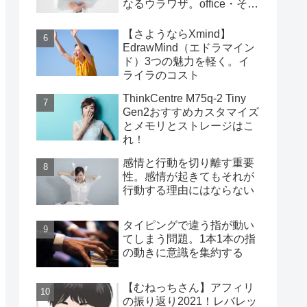
なるウラワザ。office・その
他編
【さようならXmind】
EdrawMind（エドラマイン
ド）3つの魅力を軽く。イ
ライラのコスト
ThinkCentre M75q-2 Tiny
Gen2おすすめカスタマイズ
とメモリとストレージはこ
れ！
感情と行動を切り離す重要
性。感情が起きてもそれが
行動する理由にはならない
タイピングで違う指が動い
てしまう問題。1本1本の指
の動きに意識を集約する
【むねっちさん】アフィリ
の振り返り2021！レバレッ