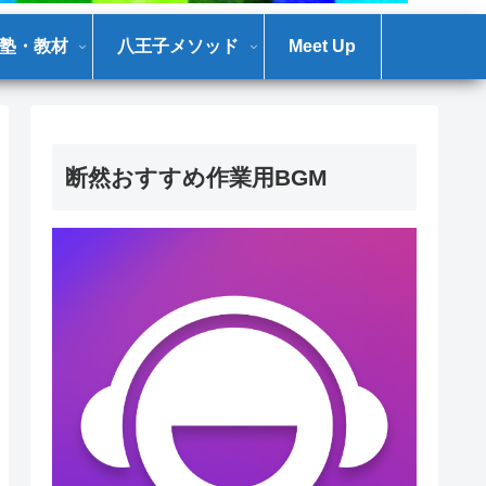
塾・教材
八王子メソッド
Meet Up
断然おすすめ作業用BGM