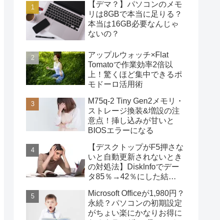
【デマ？】パソコンのメモ
リは8GBで本当に足りる？
本当は16GB必要なんじゃ
ないの？
アップルウォッチ×Flat
Tomatoで作業効率2倍以
上！驚くほど集中できるポ
モドーロ活用術
M75q-2 Tiny Gen2メモリ・
ストレージ換装&増設の注
意点！挿し込みが甘いと
BIOSエラーになる
【デスクトップがF5押さな
いと自動更新されないとき
の対処法】DiskInfoでデー
タ85％→42％にした結
果・・・
Microsoft Officeが1,980円？
永続？パソコンの初期設定
がちょい楽にかなりお得に