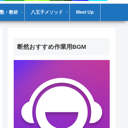
塾・教材
八王子メソッド
Meet Up
断然おすすめ作業用BGM