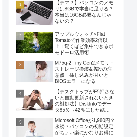
【デマ？】パソコンのメモ
リは8GBで本当に足りる？
本当は16GB必要なんじゃ
ないの？
アップルウォッチ×Flat
Tomatoで作業効率2倍以
上！驚くほど集中できるポ
モドーロ活用術
M75q-2 Tiny Gen2メモリ・
ストレージ換装&増設の注
意点！挿し込みが甘いと
BIOSエラーになる
【デスクトップがF5押さな
いと自動更新されないとき
の対処法】DiskInfoでデー
タ85％→42％にした結
果・・・
Microsoft Officeが1,980円？
永続？パソコンの初期設定
がちょい楽にかなりお得に