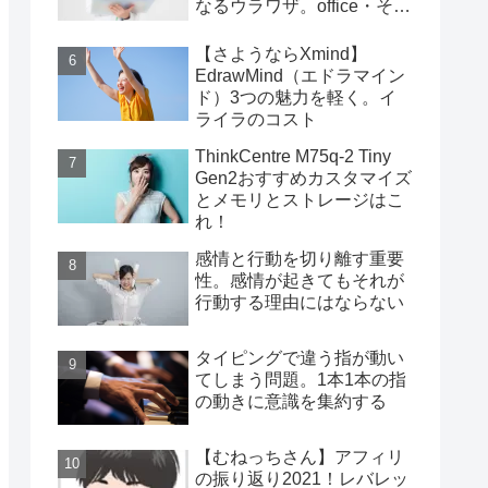
なるウラワザ。office・その
他編
【さようならXmind】
EdrawMind（エドラマイン
ド）3つの魅力を軽く。イ
ライラのコスト
ThinkCentre M75q-2 Tiny
Gen2おすすめカスタマイズ
とメモリとストレージはこ
れ！
感情と行動を切り離す重要
性。感情が起きてもそれが
行動する理由にはならない
タイピングで違う指が動い
てしまう問題。1本1本の指
の動きに意識を集約する
【むねっちさん】アフィリ
の振り返り2021！レバレッ