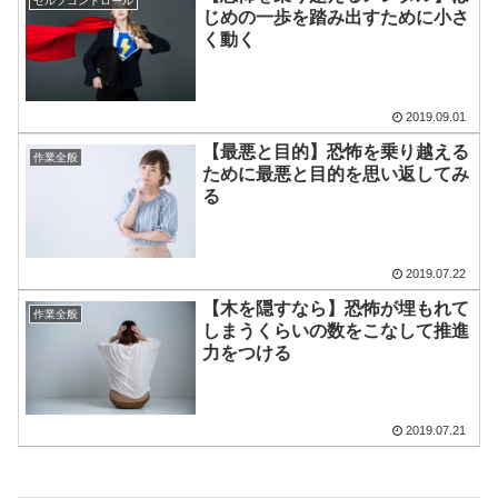
セルフコントロール
じめの一歩を踏み出すために小さ
く動く
2019.09.01
【最悪と目的】恐怖を乗り越える
作業全般
ために最悪と目的を思い返してみ
る
2019.07.22
【木を隠すなら】恐怖が埋もれて
作業全般
しまうくらいの数をこなして推進
力をつける
2019.07.21