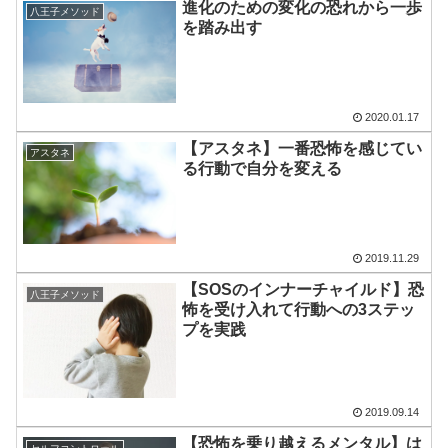
進化のための変化の恐れから一歩
八王子メソッド
を踏み出す
2020.01.17
【アスタネ】一番恐怖を感じてい
アスタネ
る行動で自分を変える
2019.11.29
【SOSのインナーチャイルド】恐
八王子メソッド
怖を受け入れて行動への3ステッ
プを実践
2019.09.14
【恐怖を乗り越えるメンタル】は