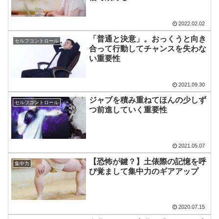
2022.02.02
「普通と決意」。おっくうと向き
セルフコントロール
合って行動してチャンスを失わな
い重要性
2021.09.30
ジャブを積み重ねてほんの少しず
セルフコントロール
つ前進していく重要性
2021.05.07
【恐怖が鍵？】土俵際の記憶を呼
集中力
び覚まして集中力のギアアップ
2020.07.15