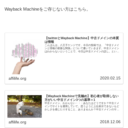
Wayback Machineをご存じない方はこちら。
【twitterとWayback Machine】中古ドメインの本質
は情報
こんばんは。八王子ケンジです。今日の投稿では、『中古ドメイ
ンと情報の密接な関係』について書いていきます。中古ドメイン
はわからないということで、今日は中古ドメインの話し。といっ
ても、僕ができる中古ドメインの話しなんて限られているんです
よね。本...
2020.02.15
affilife.org
【Wayback Machineで見極め】初心者が取得しない
方がいい中古ドメイン3つの基準＋1
中古ドメイン、わかんない・・・あなたはどうですか？中古ドメ
インでサイトを運用していて。思うように上位表示できないもど
かしさを感じたりすること、ありませんか？中古ドメインのサイ
ト運用って。意外と本当にむずかしかったりするんですよね。簡
単にでき...
2018.12.06
affilife.org