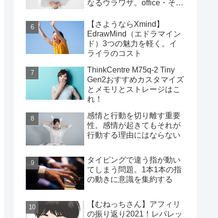
なるウラワザ。office・その
他編
【さようならXmind】
EdrawMind（エドラマイン
ド）3つの魅力を軽く。イ
ライラのコスト
ThinkCentre M75q-2 Tiny
Gen2おすすめカスタマイズ
とメモリとストレージはこ
れ！
感情と行動を切り離す重要
性。感情が起きてもそれが
行動する理由にはならない
タイピングで違う指が動い
てしまう問題。1本1本の指
の動きに意識を集約する
【むねっちさん】アフィリ
の振り返り2021！レバレッ