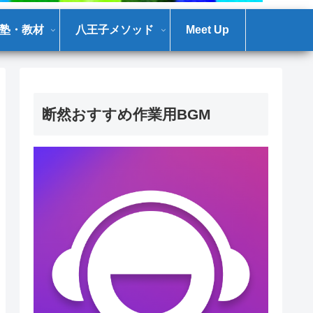
塾・教材
八王子メソッド
Meet Up
断然おすすめ作業用BGM