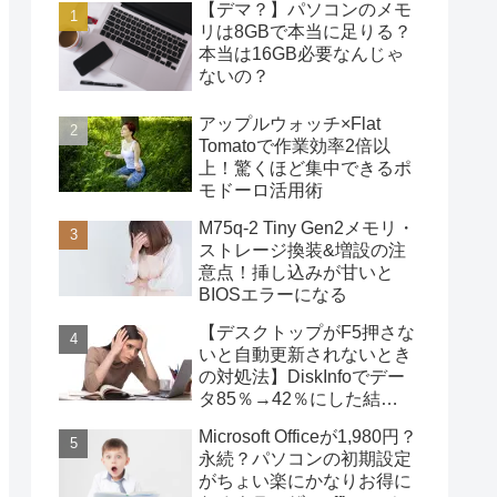
【デマ？】パソコンのメモ
リは8GBで本当に足りる？
本当は16GB必要なんじゃ
ないの？
アップルウォッチ×Flat
Tomatoで作業効率2倍以
上！驚くほど集中できるポ
モドーロ活用術
M75q-2 Tiny Gen2メモリ・
ストレージ換装&増設の注
意点！挿し込みが甘いと
BIOSエラーになる
【デスクトップがF5押さな
いと自動更新されないとき
の対処法】DiskInfoでデー
タ85％→42％にした結
果・・・
Microsoft Officeが1,980円？
永続？パソコンの初期設定
がちょい楽にかなりお得に