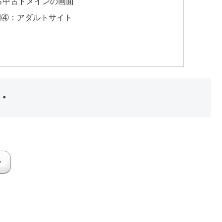
る中古ドメインの画面
例④：アダルトサイト
・
・