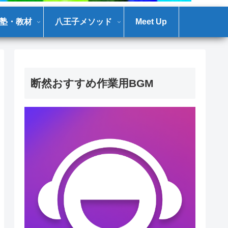
塾・教材
八王子メソッド
Meet Up
断然おすすめ作業用BGM