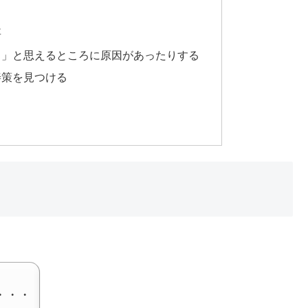
る
要
。」と思えるところに原因があったりする
善策を見つける
・・・