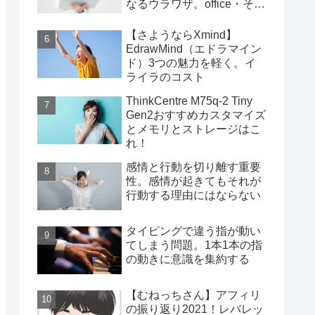
なるウラワザ。office・その
他編
【さようならXmind】
EdrawMind（エドラマイン
ド）3つの魅力を軽く。イ
ライラのコスト
ThinkCentre M75q-2 Tiny
Gen2おすすめカスタマイズ
とメモリとストレージはこ
れ！
感情と行動を切り離す重要
性。感情が起きてもそれが
行動する理由にはならない
タイピングで違う指が動い
てしまう問題。1本1本の指
の動きに意識を集約する
【むねっちさん】アフィリ
の振り返り2021！レバレッ