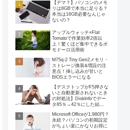
【デマ？】パソコンのメモ
リは8GBで本当に足りる？
本当は16GB必要なんじゃ
ないの？
アップルウォッチ×Flat
Tomatoで作業効率2倍以
上！驚くほど集中できるポ
モドーロ活用術
M75q-2 Tiny Gen2メモリ・
ストレージ換装&増設の注
意点！挿し込みが甘いと
BIOSエラーになる
【デスクトップがF5押さな
いと自動更新されないとき
の対処法】DiskInfoでデー
タ85％→42％にした結
果・・・
Microsoft Officeが1,980円？
永続？パソコンの初期設定
がちょい楽にかなりお得に