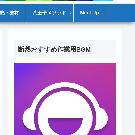
塾・教材
八王子メソッド
Meet Up
断然おすすめ作業用BGM