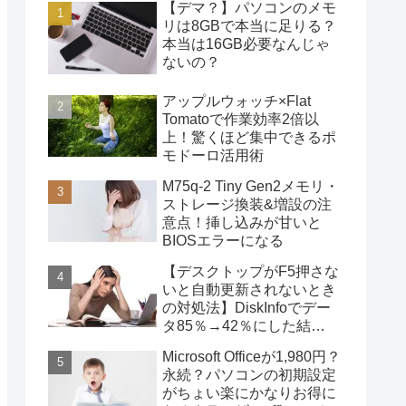
【デマ？】パソコンのメモ
リは8GBで本当に足りる？
本当は16GB必要なんじゃ
ないの？
アップルウォッチ×Flat
Tomatoで作業効率2倍以
上！驚くほど集中できるポ
モドーロ活用術
M75q-2 Tiny Gen2メモリ・
ストレージ換装&増設の注
意点！挿し込みが甘いと
BIOSエラーになる
【デスクトップがF5押さな
いと自動更新されないとき
の対処法】DiskInfoでデー
タ85％→42％にした結
果・・・
Microsoft Officeが1,980円？
永続？パソコンの初期設定
がちょい楽にかなりお得に