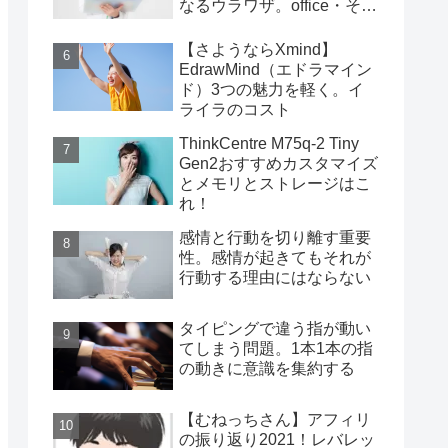
なるウラワザ。office・その
他編
【さようならXmind】
EdrawMind（エドラマイン
ド）3つの魅力を軽く。イ
ライラのコスト
ThinkCentre M75q-2 Tiny
Gen2おすすめカスタマイズ
とメモリとストレージはこ
れ！
感情と行動を切り離す重要
性。感情が起きてもそれが
行動する理由にはならない
タイピングで違う指が動い
てしまう問題。1本1本の指
の動きに意識を集約する
【むねっちさん】アフィリ
の振り返り2021！レバレッ