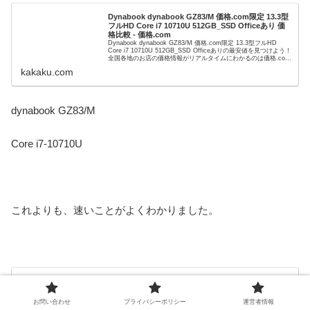
Dynabook dynabook GZ83/M 価格.com限定 13.3型
フルHD Core i7 10710U 512GB_SSD Officeあり 価
格比較 - 価格.com
Dynabook dynabook GZ83/M 価格.com限定 13.3型フルHD
Core i7 10710U 512GB_SSD Officeありの最安値を見つけよう！
全国各地のお店の価格情報がリアルタイムにわかるのは価格.com
な...
kakaku.com
dynabook GZ83/M
Core i7-10710U
これよりも、速いことがよくわかりました。
Core i7-10710U（Comet Lake）のベンチマーク -
the比較
Core i7-10710U（Comet Lake）のベンチマークスコアを掲載。
お問い合わせ
プライバシーポリシー
運営者情報
HシリーズのCore i5-9300Hよりもスコアが高く、Core i7-9750H