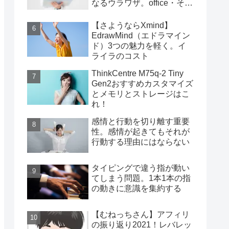
なるウラワザ。office・その
他編
【さようならXmind】
EdrawMind（エドラマイン
ド）3つの魅力を軽く。イ
ライラのコスト
ThinkCentre M75q-2 Tiny
Gen2おすすめカスタマイズ
とメモリとストレージはこ
れ！
感情と行動を切り離す重要
性。感情が起きてもそれが
行動する理由にはならない
タイピングで違う指が動い
てしまう問題。1本1本の指
の動きに意識を集約する
【むねっちさん】アフィリ
の振り返り2021！レバレッ