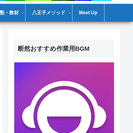
塾・教材
八王子メソッド
Meet Up
断然おすすめ作業用BGM