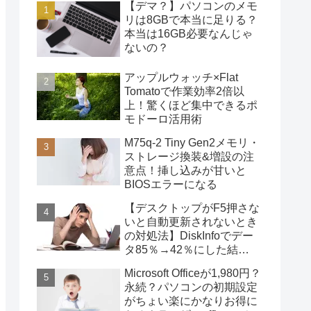
【デマ？】パソコンのメモ
リは8GBで本当に足りる？
本当は16GB必要なんじゃ
ないの？
アップルウォッチ×Flat
Tomatoで作業効率2倍以
上！驚くほど集中できるポ
モドーロ活用術
M75q-2 Tiny Gen2メモリ・
ストレージ換装&増設の注
意点！挿し込みが甘いと
BIOSエラーになる
【デスクトップがF5押さな
いと自動更新されないとき
の対処法】DiskInfoでデー
タ85％→42％にした結
果・・・
Microsoft Officeが1,980円？
永続？パソコンの初期設定
がちょい楽にかなりお得に