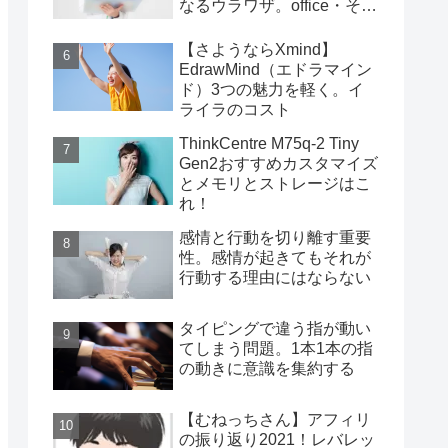
なるウラワザ。office・その
他編
【さようならXmind】
EdrawMind（エドラマイン
ド）3つの魅力を軽く。イ
ライラのコスト
ThinkCentre M75q-2 Tiny
Gen2おすすめカスタマイズ
とメモリとストレージはこ
れ！
感情と行動を切り離す重要
性。感情が起きてもそれが
行動する理由にはならない
タイピングで違う指が動い
てしまう問題。1本1本の指
の動きに意識を集約する
【むねっちさん】アフィリ
の振り返り2021！レバレッ