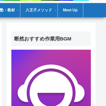
塾・教材
八王子メソッド
Meet Up
断然おすすめ作業用BGM