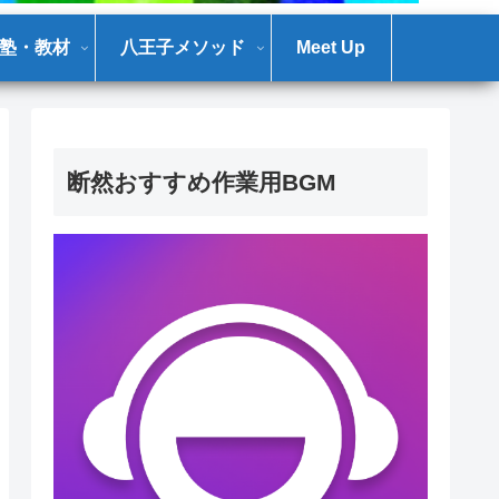
塾・教材
八王子メソッド
Meet Up
断然おすすめ作業用BGM