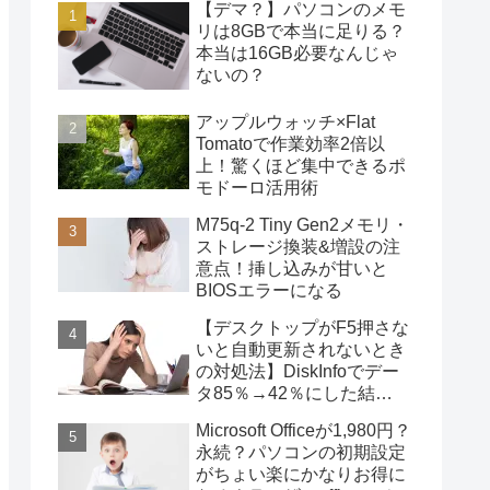
【デマ？】パソコンのメモ
リは8GBで本当に足りる？
本当は16GB必要なんじゃ
ないの？
アップルウォッチ×Flat
Tomatoで作業効率2倍以
上！驚くほど集中できるポ
モドーロ活用術
M75q-2 Tiny Gen2メモリ・
ストレージ換装&増設の注
意点！挿し込みが甘いと
BIOSエラーになる
【デスクトップがF5押さな
いと自動更新されないとき
の対処法】DiskInfoでデー
タ85％→42％にした結
果・・・
Microsoft Officeが1,980円？
永続？パソコンの初期設定
がちょい楽にかなりお得に