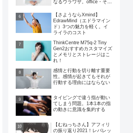
なるウラワザ。office・その
他編
【さようならXmind】
EdrawMind（エドラマイン
ド）3つの魅力を軽く。イ
ライラのコスト
ThinkCentre M75q-2 Tiny
Gen2おすすめカスタマイズ
とメモリとストレージはこ
れ！
感情と行動を切り離す重要
性。感情が起きてもそれが
行動する理由にはならない
タイピングで違う指が動い
てしまう問題。1本1本の指
の動きに意識を集約する
【むねっちさん】アフィリ
の振り返り2021！レバレッ