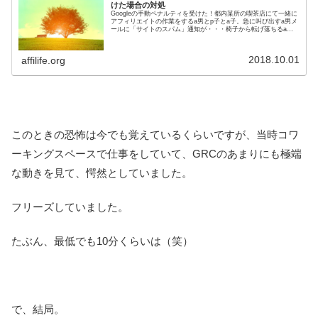
けた場合の対処
Googleの手動ペナルティを受けた！都内某所の喫茶店にて一緒に
アフィリエイトの作業をするa男とp子とa子。急に叫び出すa男メ
ールに「サイトのスパム」通知が・・・椅子から転げ落ちるa男
泣き出すa男a子とp子はかける言葉が見つからなかった。少...
2018.10.01
affilife.org
このときの恐怖は今でも覚えているくらいですが、当時コワ
ーキングスペースで仕事をしていて、GRCのあまりにも極端
な動きを見て、愕然としていました。
フリーズしていました。
たぶん、最低でも10分くらいは（笑）
で、結局。