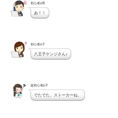
初心者a男
あ！！
初心者a子
八王子ケンジさん♪
超初心者p子
でたでた。ストーカーね。