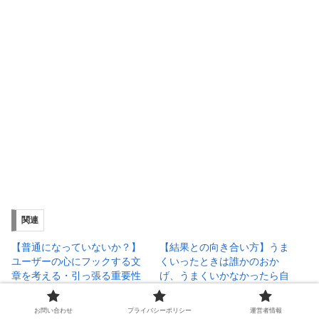
関連
【普通になっていないか？】
【結果との向き合い方】うま
ユーザーの心にフックする文
くいったときは誰かのおか
章を考える・引っ張る重要性
げ、うまくいかなかったら自
2023年9月22日
分のせい
広告
2023年12月4日
お問い合わせ
プライバシーポリシー
運営者情報
セルフコントロール