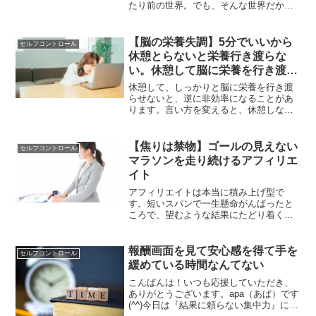
たり前の世界。でも、そんな世界だか
ら、下手をすると、時間とお金を無駄に
してしまっている可能性があります。そ
うした更新情報に踊らされずに、時間を
【脳の栄養失調】5分でいいから
セルフコントロール
フルにアフィリエイトに向ける5つの対策
休憩とらないと栄養行き渡らな
をご紹介します。
い。休憩して脳に栄養を行き渡ら
せることが最大の効率化
休憩して、しっかりと脳に栄養を行き渡
らせないと、逆に非効率になることがあ
ります。言い方を変えると、休憩しない
と脳に栄養がいきわたりません。そうす
ると、アイデアも枯渇してしまいます。
そうならないように適度に休憩をするこ
【焦りは禁物】ゴールの見えない
セルフコントロール
とが大切です。
マラソンを走り続けるアフィリエ
イト
アフィリエイトは本当に積み上げ型で
す。短いスパンで一生懸命がんばったと
ころで、望むような結果にたどり着くこ
とはありません。そのため、本気で成果
を望むのであれば、まずは長い目で臨む
という姿勢を持つことが大切です。
報酬画面を見て安心感を得て手を
セルフコントロール
緩めている時間なんてない
こんばんは！いつも応援していただき、
ありがとうございます。apa（あぱ）です
(^^)今日は『結果に頼らない集中力』につ