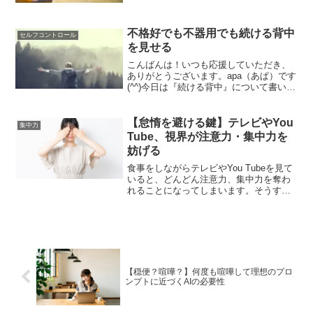
いて書いていきます。あなたは、アフィ
リエイトの作業に集中できています？っ
て、訊くと、変な質問になってしまうん
不格好でも不器用でも続ける背中
ですけど・・・...
セルフコントロール
を見せる
こんばんは！いつも応援していただき、
ありがとうございます。apa（あぱ）です
(^^)今日は『続ける背中』について書いて
いきます。休止？このブログ。さすが
に、もう2年以上。そして、前身のブログ
から含めると、もう4年以上毎日こうし
【怠惰を避ける鍵】テレビやYou
集中力
て、ブログを更...
Tube、視界が注意力・集中力を
妨げる
食事をしながらテレビやYou Tubeを見て
いると、どんどん注意力、集中力を奪わ
れることになってしまいます。そうする
となかなか集中できなくなってしまいま
す。視界の取り扱いが、作業集中の鍵を
分けることになってしまうので要注意で
す。
【穏便？喧嘩？】何度も喧嘩して理想のプロ
ンプトに近づくAIの必要性