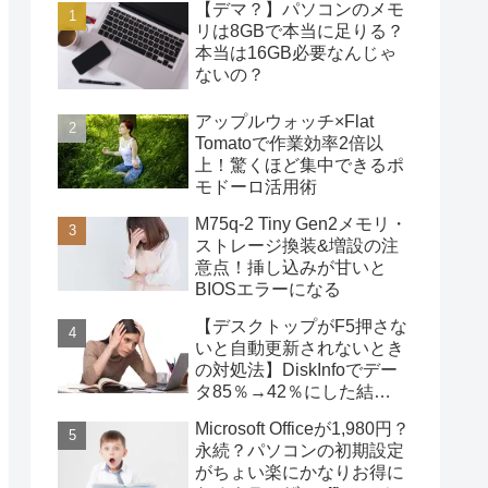
【デマ？】パソコンのメモ
リは8GBで本当に足りる？
本当は16GB必要なんじゃ
ないの？
アップルウォッチ×Flat
Tomatoで作業効率2倍以
上！驚くほど集中できるポ
モドーロ活用術
M75q-2 Tiny Gen2メモリ・
ストレージ換装&増設の注
意点！挿し込みが甘いと
BIOSエラーになる
【デスクトップがF5押さな
いと自動更新されないとき
の対処法】DiskInfoでデー
タ85％→42％にした結
果・・・
Microsoft Officeが1,980円？
永続？パソコンの初期設定
がちょい楽にかなりお得に