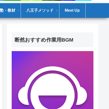
塾・教材
八王子メソッド
Meet Up
断然おすすめ作業用BGM