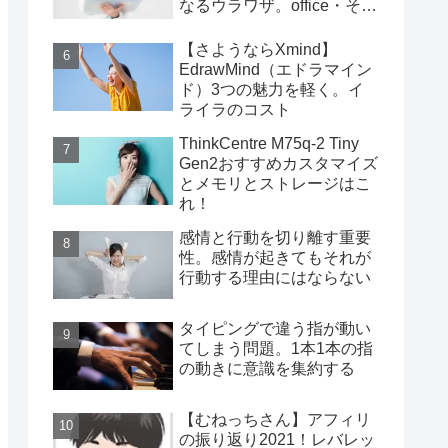
なるウラワザ。office・その
他編
【さようならXmind】
EdrawMind（エドラマイン
ド）3つの魅力を軽く。イ
ライラのコスト
ThinkCentre M75q-2 Tiny
Gen2おすすめカスタマイズ
とメモリとストレージはこ
れ！
感情と行動を切り離す重要
性。感情が起きてもそれが
行動する理由にはならない
タイピングで違う指が動い
てしまう問題。1本1本の指
の動きに意識を集約する
【むねっちさん】アフィリ
の振り返り2021！レバレッ