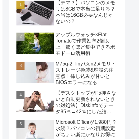
【デマ？】パソコンのメモ
リは8GBで本当に足りる？
本当は16GB必要なんじゃ
ないの？
アップルウォッチ×Flat
Tomatoで作業効率2倍以
上！驚くほど集中できるポ
モドーロ活用術
M75q-2 Tiny Gen2メモリ・
ストレージ換装&増設の注
意点！挿し込みが甘いと
BIOSエラーになる
【デスクトップがF5押さな
いと自動更新されないとき
の対処法】DiskInfoでデー
タ85％→42％にした結
果・・・
Microsoft Officeが1,980円？
永続？パソコンの初期設定
がちょい楽にかなりお得に