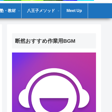
塾・教材
八王子メソッド
Meet Up
断然おすすめ作業用BGM