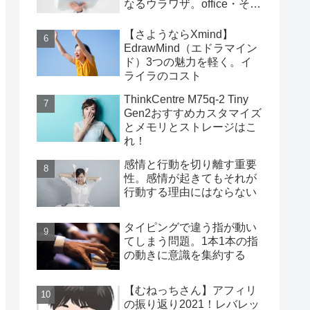
なるウラワザ。office・その
他編
【さようならXmind】
EdrawMind（エドラマイン
ド）3つの魅力を軽く。イ
ライラのコスト
ThinkCentre M75q-2 Tiny
Gen2おすすめカスタマイズ
とメモリとストレージはこ
れ！
感情と行動を切り離す重要
性。感情が起きてもそれが
行動する理由にはならない
タイピングで違う指が動い
てしまう問題。1本1本の指
の動きに意識を集約する
【むねっちさん】アフィリ
の振り返り2021！レバレッ