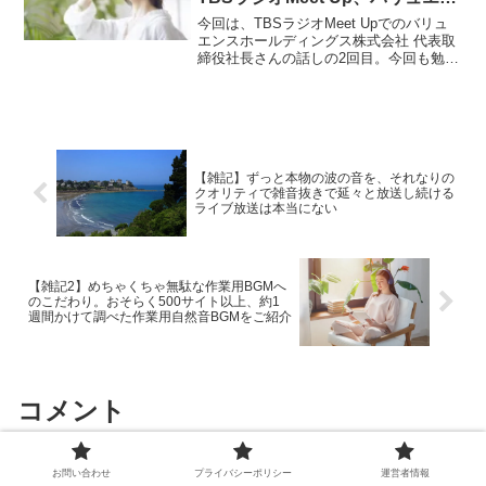
スホールディングス株式会社 代
今回は、TBSラジオMeet Upでのバリュ
表取締役社長さんの話し2
エンスホールディングス株式会社 代表取
締役社長さんの話しの2回目。今回も勉強
になりました。目の前の失敗をターニン
グポイントと捉えず、次につなげる重要
性も学べました。そのレビュー、ぜひご
覧ください。
【雑記】ずっと本物の波の音を、それなりの
クオリティで雑音抜きで延々と放送し続ける
ライブ放送は本当にない
【雑記2】めちゃくちゃ無駄な作業用BGMへ
のこだわり。おそらく500サイト以上、約1
週間かけて調べた作業用自然音BGMをご紹介
コメント
お問い合わせ
プライバシーポリシー
運営者情報
コメントを書き込む