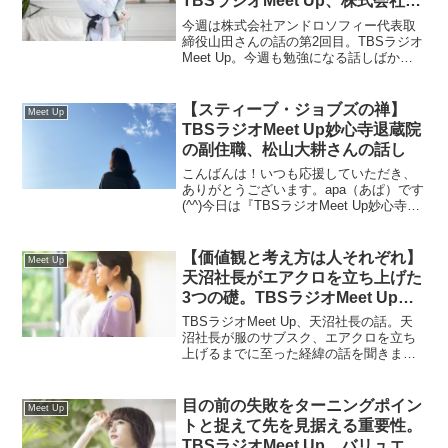
TBSラジオMeet Up、株式会社ア
ンドロソフィー代表取締役山田さ
今週は株式会社アンドロソフィー代表取
んの話2
締役山田さんの話の第2回目。TBSラジオ
Meet Up。今週も勉強になる話しばかり
でした。中でも、脱サラリーマン思考
で、アイデアを現実レベルに昇華させる
方法がとても参考になりました。
【スティーブ・ジョブズの禅】
Meet Up
TBSラジオMeet Up妙心寺退蔵院
の副住職、松山大耕さんの話し
こんばんは！いつも応援していただき、
ありがとうございます。apa（あぱ）です
(^^)今日は『TBSラジオMeet Up妙心寺退
蔵院の副住職、松山大耕さんの話し』に
ついて書いていきます。TBSラジオMeet
Up妙心寺退蔵院の副住職、松山大耕...
【価値観と考え方は人それぞれ】
Meet Up
天沼社長がエアクロを立ち上げた
3つの礎。TBSラジオMeet Up株
式会社エアークローゼット天沼聰
TBSラジオMeet Up、天沼社長の話。天
社長の話
沼社長が服のサブスク、エアクロを立ち
上げるまでに至った経緯の話を聞きまし
た。すごく参考になりました。僕たちが
今すぐ取り入れるべき、3つの礎。特にこ
れは参考になりました。
目の前の失敗をターニングポイン
Meet Up
トと捉えて先を見据える重要性。
TBSラジオMeet Up、バリュエン