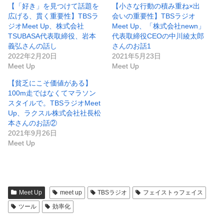
【「好き」を見つけて話題を
【小さな行動の積み重ね×出
広げる、貫く重要性】TBSラ
会いの重要性】TBSラジオ
ジオMeet Up、株式会社
Meet Up、「株式会社newn」
TSUBASA代表取締役、岩本
代表取締役CEOの中川綾太郎
義弘さんの話し
さんのお話1
2022年2月20日
2021年5月23日
Meet Up
Meet Up
【貧乏にこそ価値がある】
100m走ではなくてマラソン
スタイルで。TBSラジオMeet
Up、ラクスル株式会社社長松
本さんのお話②
2021年9月26日
Meet Up
Meet Up
meet up
TBSラジオ
フェイストゥフェイス
ツール
効率化