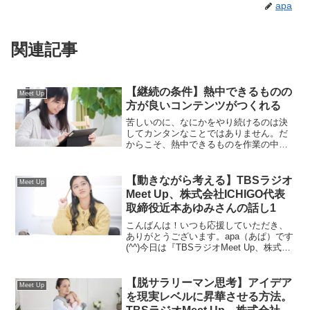
apa
関連記事
【継続の条件】熱中できるものの
Meet Up
方が良いコンテンツがつくれる
苦しいのに、なにかをやり続けるのは決
してカンタンなことではありません。だ
からこそ、熱中できるものを作業の中に
見つけることは必須条件。継続の必須条
件だと思います。あなたはそういう好き
なこと、楽しいことを見つけられていま
【動きながら考える】TBSラジオ
Meet Up
すか？それが引いては、良いコンテンツ
Meet Up、株式会社ICHIGO代表
を作るための鍵となるのかもしれませ
取締役近本あゆみさんの話し1
ん。
こんばんは！いつも応援していただき、
ありがとうございます。apa（あぱ）です
(^^)今日は『TBSラジオMeet Up、株式会
社ICHIGO代表取締役近本あゆみさんの話
し2』について書いていきます。TBSラジ
オMeet Up、株式会社ICH...
【脱サラリーマン思考】アイデア
Meet Up
を現実レベルに昇華させる方法。