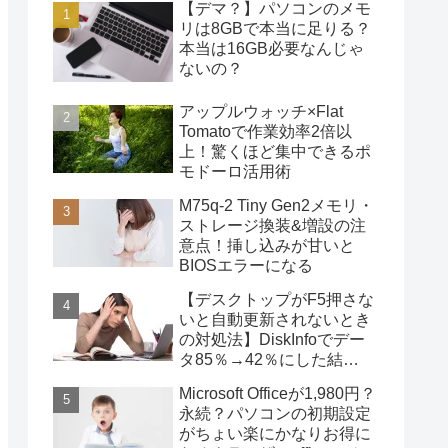
【デマ？】パソコンのメモ
リは8GBで本当に足りる？
本当は16GB必要なんじゃ
ないの？
アップルウォッチ×Flat
Tomatoで作業効率2倍以
上！驚くほど集中できるポ
モドーロ活用術
M75q-2 Tiny Gen2メモリ・
ストレージ換装&増設の注
意点！挿し込みが甘いと
BIOSエラーになる
【デスクトップがF5押さな
いと自動更新されないとき
の対処法】DiskInfoでデー
タ85％→42％にした結
果・・・
Microsoft Officeが1,980円？
永続？パソコンの初期設定
がちょい楽にかなりお得に