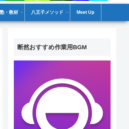
塾・教材
八王子メソッド
Meet Up
断然おすすめ作業用BGM