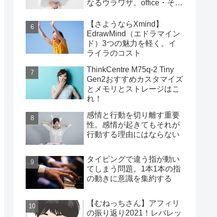
なるウラワザ。office・その
他編
【さようならXmind】
EdrawMind（エドラマイン
ド）3つの魅力を軽く。イ
ライラのコスト
ThinkCentre M75q-2 Tiny
Gen2おすすめカスタマイズ
とメモリとストレージはこ
れ！
感情と行動を切り離す重要
性。感情が起きてもそれが
行動する理由にはならない
タイピングで違う指が動い
てしまう問題。1本1本の指
の動きに意識を集約する
【むねっちさん】アフィリ
の振り返り2021！レバレッ