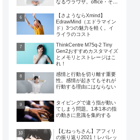
なるウラワザ。office・その
他編
【さようならXmind】
EdrawMind（エドラマイン
ド）3つの魅力を軽く。イ
ライラのコスト
ThinkCentre M75q-2 Tiny
Gen2おすすめカスタマイズ
とメモリとストレージはこ
れ！
感情と行動を切り離す重要
性。感情が起きてもそれが
行動する理由にはならない
タイピングで違う指が動い
てしまう問題。1本1本の指
の動きに意識を集約する
【むねっちさん】アフィリ
の振り返り2021！レバレッ