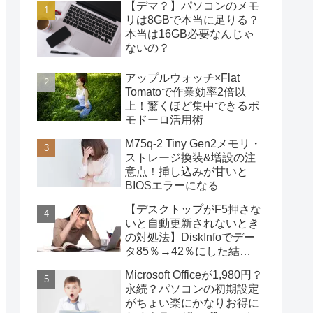
【デマ？】パソコンのメモ
リは8GBで本当に足りる？
本当は16GB必要なんじゃ
ないの？
アップルウォッチ×Flat
Tomatoで作業効率2倍以
上！驚くほど集中できるポ
モドーロ活用術
M75q-2 Tiny Gen2メモリ・
ストレージ換装&増設の注
意点！挿し込みが甘いと
BIOSエラーになる
【デスクトップがF5押さな
いと自動更新されないとき
の対処法】DiskInfoでデー
タ85％→42％にした結
果・・・
Microsoft Officeが1,980円？
永続？パソコンの初期設定
がちょい楽にかなりお得に