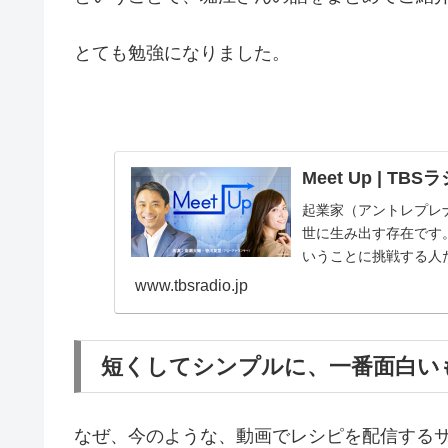
とても勉強になりました。
Meet Up | T
起業家（アントレプレ
世に生み出す存在です
いうことに挑戦する人た
ー……。誰もが知る企業や
www.tbsradio.jp
短くしてシンプルに、一番面白い
なぜ、今のような、動画でレシピを配信する