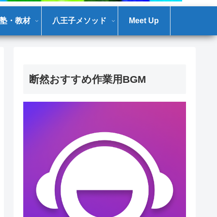
塾・教材
八王子メソッド
Meet Up
断然おすすめ作業用BGM