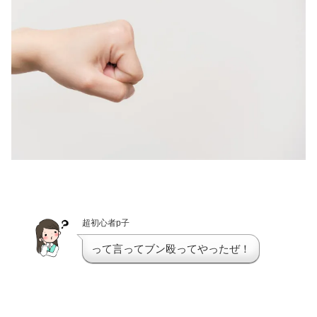
超初心者p子
って言ってブン殴ってやったぜ！