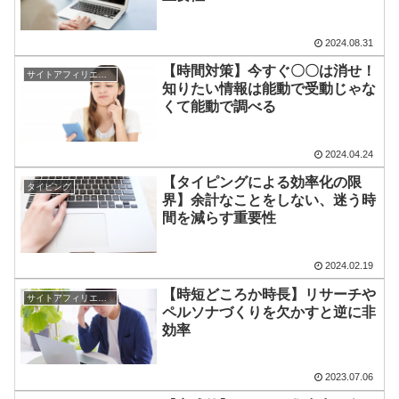
2024.08.31
【時間対策】今すぐ〇〇は消せ！
サイトアフィリエイト
知りたい情報は能動で受動じゃな
くて能動で調べる
2024.04.24
【タイピングによる効率化の限
タイピング
界】余計なことをしない、迷う時
間を減らす重要性
2024.02.19
【時短どころか時長】リサーチや
サイトアフィリエイト
ペルソナづくりを欠かすと逆に非
効率
2023.07.06