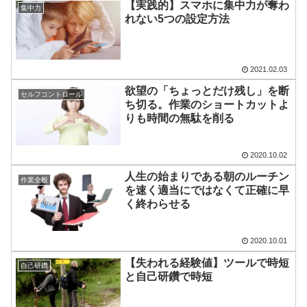
【実践的】スマホに集中力が奪わ
集中力
れない5つの設定方法
2021.02.03
欲望の「ちょっとだけ残し」を断
セルフコントロール
ち切る。作業のショートカットよ
りも時間の無駄を削る
2020.10.02
人生の始まりである朝のルーチン
作業全般
を速く適当にではなくて正確に早
く終わらせる
2020.10.01
【失われる経験値】ツールで時短
自己研鑽
と自己研鑽で時短