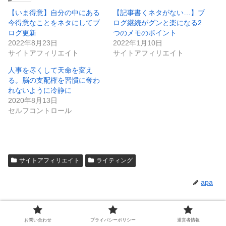
【いま得意】自分の中にある
【記事書くネタがない…】ブ
今得意なことをネタにしてブ
ログ継続がグンと楽になる2
ログ更新
つのメモのポイント
2022年8月23日
2022年1月10日
サイトアフィリエイト
サイトアフィリエイト
人事を尽くして天命を変え
る。脳の支配権を習慣に奪わ
れないように冷静に
2020年8月13日
セルフコントロール
サイトアフィリエイト
ライティング
apa
関連記事
お問い合わせ
プライバシーポリシー
運営者情報