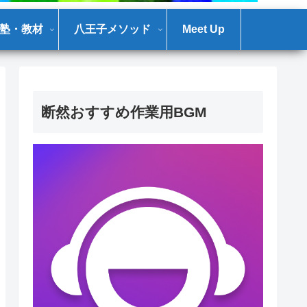
塾・教材
八王子メソッド
Meet Up
断然おすすめ作業用BGM