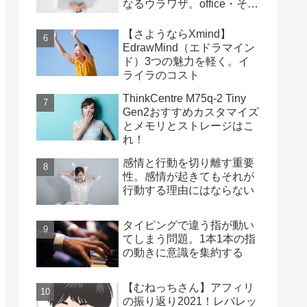
なるウラワザ。office・その
他編
【さようならXmind】
EdrawMind（エドラマイン
ド）3つの魅力を軽く。イ
ライラのコスト
ThinkCentre M75q-2 Tiny
Gen2おすすめカスタマイズ
とメモリとストレージはこ
れ！
感情と行動を切り離す重要
性。感情が起きてもそれが
行動する理由にはならない
タイピングで違う指が動い
てしまう問題。1本1本の指
の動きに意識を集約する
【むねっちさん】アフィリ
の振り返り2021！レバレッ