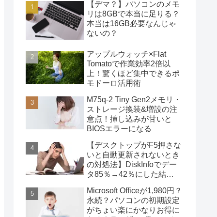
【デマ？】パソコンのメモ
リは8GBで本当に足りる？
本当は16GB必要なんじゃ
ないの？
アップルウォッチ×Flat
Tomatoで作業効率2倍以
上！驚くほど集中できるポ
モドーロ活用術
M75q-2 Tiny Gen2メモリ・
ストレージ換装&増設の注
意点！挿し込みが甘いと
BIOSエラーになる
【デスクトップがF5押さな
いと自動更新されないとき
の対処法】DiskInfoでデー
タ85％→42％にした結
果・・・
Microsoft Officeが1,980円？
永続？パソコンの初期設定
がちょい楽にかなりお得に