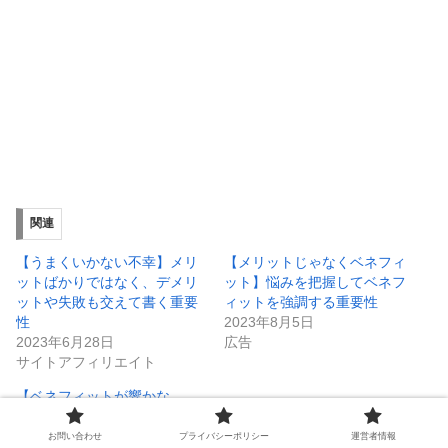
関連
【うまくいかない不幸】メリ
【メリットじゃなくベネフィ
ットばかりではなく、デメリ
ット】悩みを把握してベネフ
ットや失敗も交えて書く重要
ィットを強調する重要性
性
2023年8月5日
2023年6月28日
広告
サイトアフィリエイト
【ベネフィットが響かな
い？】メリットっとベネフィ
ットをTPOで使い分ける重要
お問い合わせ
プライバシーポリシー
運営者情報