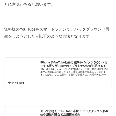
とに意味があると思います。
無料版のYou Tubeをスマートフォンで、バックグラウンド再
生をしようとしたら以下のような方法となります。
iPhoneでYouTube動画の音声をバックグラウンド再
生する裏ワザ。ほかのアプリを使いながら聴ける！
YouTube（ユーチューブ）のiPhoneアプリでは、動画の再生中に
ホーム画面に戻ったりすると、通常は再生が停止してしまいま
す。しかし、ここで紹介する裏ワザを使えば、無料サービスのま
までも動画の音声だけを再生し続けることが可能です。
dekiru.net
知っておきたいYouTube 小技！ バックグラウンド再
生や履歴削除など活用術を紹介