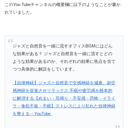
このYou Tubeチャンネルの概要欄に以下のようなことが書か
れていました。
ジャズと自然音を一緒に流すオフィスBGMにはどん
な効果がある？ ジャズと自然音を一緒に流すとどの
ような効果があるのか、それぞれの効果に焦点を当て
つつ具体的に解説をしています。
【自律神経】ジャズと自然音で交感神経を減衰、副交
感神経を促進させリラックス 不眠や疲労感を根本的
に解消する【めまい・耳鳴り・不安感・恐怖・イライ
ラ・食欲不振・不眠】ストレスにより乱れた自律神経
を整える – YouTube