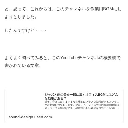
と、思って、これからは、このチャンネルを作業用BGMにし
ようとしました。
したんですけど・・・
よくよく調べてみると、このYou Tubeチャンネルの概要欄で
書かれている文章、
ジャズと雨の音を一緒に流すオフィスBGMにはどん
な効果がある？
近年、音楽にはさまざまな生理的にプラスな効果があるというこ
とが判明しつつあります。なかでも、ジャズや雨の音は覚醒効果
やリラックス効果など多くの素晴らしい効果を持つことが知られ
ているのです。本記事では、ジャズの音や雨の音を一緒に流した
り、単独...
sound-design.usen.com