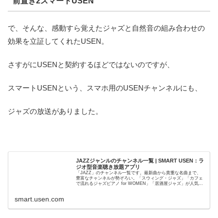
前置き2スマートUSEN
で、そんな、感動すら覚えたジャズと自然音の組み合わせの
効果を立証してくれたUSEN。
さすがにUSENと契約するほどではないのですが、
スマートUSENという、スマホ用のUSENチャンネルにも、
ジャズの放送がありました。
JAZZジャンルのチャンネル一覧 | SMART USEN：ラ
ジオ型音楽聴き放題アプリ
「JAZZ」のチャンネル一覧です。最新曲から貴重な名曲まで、
豊富なチャンネルが勢ぞろい。「スウィング・ジャズ」「カフェ
で流れるジャズピアノ for WOMEN」「居酒屋ジャズ」が人気で
す。
smart.usen.com