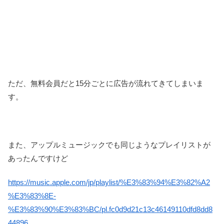
ただ、無料会員だと15分ごとに広告が流れてきてしまいま
す。
また、アップルミュージックでも同じようなプレイリストが
あったんですけど
https://music.apple.com/jp/playlist/%E3%83%94%E3%82%A2
%E3%83%8E-
%E3%83%90%E3%83%BC/pl.fc0d9d21c13c46149110dfd8dd8
44896