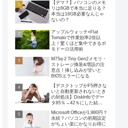
【デマ？】パソコンのメモ
リは8GBで本当に足りる？
本当は16GB必要なんじゃ
ないの？
アップルウォッチ×Flat
Tomatoで作業効率2倍以
上！驚くほど集中できるポ
モドーロ活用術
M75q-2 Tiny Gen2メモリ・
ストレージ換装&増設の注
意点！挿し込みが甘いと
BIOSエラーになる
【デスクトップがF5押さな
いと自動更新されないとき
の対処法】DiskInfoでデー
タ85％→42％にした結
果・・・
Microsoft Officeが1,980円？
永続？パソコンの初期設定
がちょい楽にかなりお得に