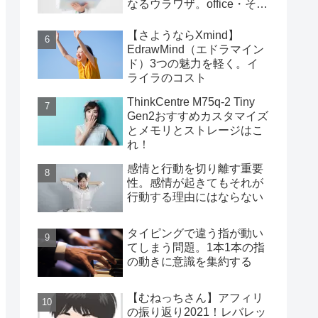
なるウラワザ。office・その
他編
【さようならXmind】
EdrawMind（エドラマイン
ド）3つの魅力を軽く。イ
ライラのコスト
ThinkCentre M75q-2 Tiny
Gen2おすすめカスタマイズ
とメモリとストレージはこ
れ！
感情と行動を切り離す重要
性。感情が起きてもそれが
行動する理由にはならない
タイピングで違う指が動い
てしまう問題。1本1本の指
の動きに意識を集約する
【むねっちさん】アフィリ
の振り返り2021！レバレッ