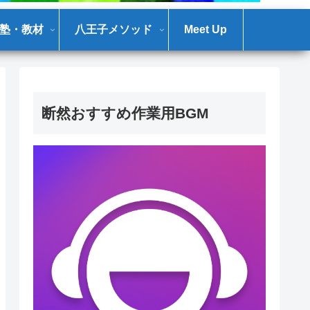
塾・教材
八王子メソッド
Meet Up
断然おすすめ作業用BGM