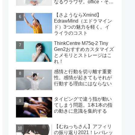
なるウラワザ。office・その
他編
【さようならXmind】
EdrawMind（エドラマイン
ド）3つの魅力を軽く。イ
ライラのコスト
ThinkCentre M75q-2 Tiny
Gen2おすすめカスタマイズ
とメモリとストレージはこ
れ！
感情と行動を切り離す重要
性。感情が起きてもそれが
行動する理由にはならない
タイピングで違う指が動い
てしまう問題。1本1本の指
の動きに意識を集約する
【むねっちさん】アフィリ
の振り返り2021！レバレッ