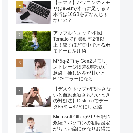
【デマ？】パソコンのメモ
リは8GBで本当に足りる？
本当は16GB必要なんじゃ
ないの？
アップルウォッチ×Flat
Tomatoで作業効率2倍以
上！驚くほど集中できるポ
モドーロ活用術
M75q-2 Tiny Gen2メモリ・
ストレージ換装&増設の注
意点！挿し込みが甘いと
BIOSエラーになる
【デスクトップがF5押さな
いと自動更新されないとき
の対処法】DiskInfoでデー
タ85％→42％にした結
果・・・
Microsoft Officeが1,980円？
永続？パソコンの初期設定
がちょい楽にかなりお得に