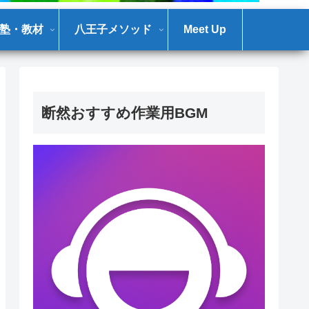
塾・教材
八王子メソッド
Meet Up
断然おすすめ作業用BGM