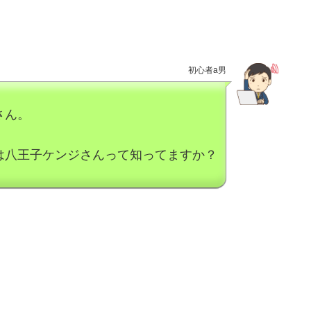
初心者a男
さん。
んは八王子ケンジさんって知ってますか？