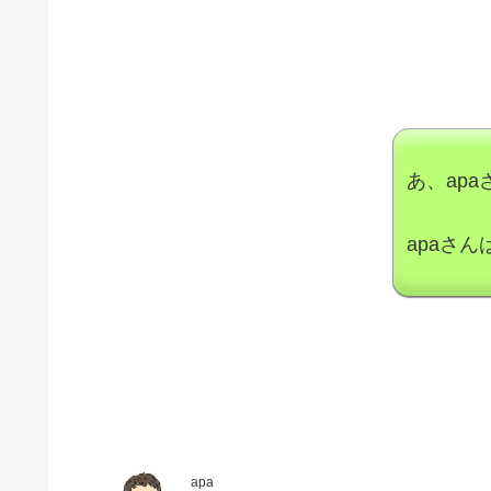
あ、apa
apaさ
apa