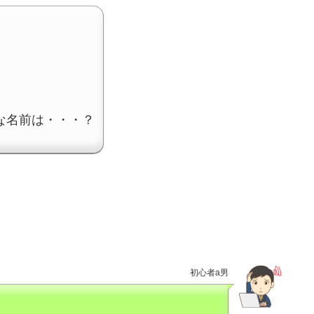
な名前は・・・？
初心者a男