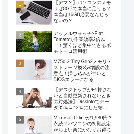
【デマ？】パソコンのメモ
リは8GBで本当に足りる？
本当は16GB必要なんじゃ
ないの？
アップルウォッチ×Flat
Tomatoで作業効率2倍以
上！驚くほど集中できるポ
モドーロ活用術
M75q-2 Tiny Gen2メモリ・
ストレージ換装&増設の注
意点！挿し込みが甘いと
BIOSエラーになる
【デスクトップがF5押さな
いと自動更新されないとき
の対処法】DiskInfoでデー
タ85％→42％にした結
果・・・
Microsoft Officeが1,980円？
永続？パソコンの初期設定
がちょい楽にかなりお得に