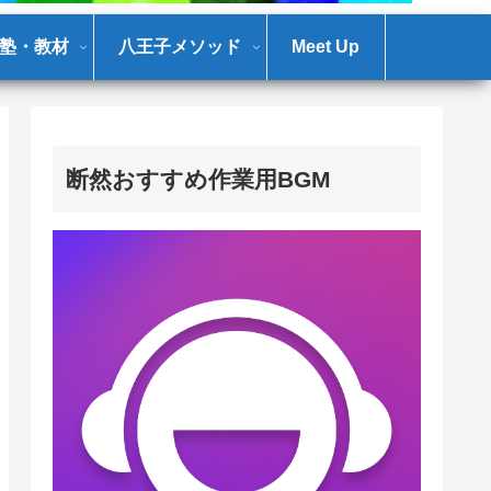
塾・教材
八王子メソッド
Meet Up
断然おすすめ作業用BGM