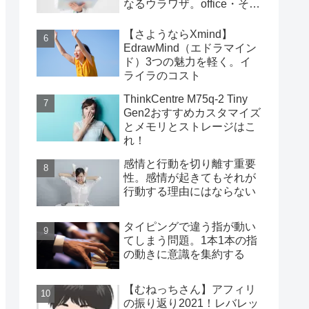
なるウラワザ。office・その
他編
【さようならXmind】
EdrawMind（エドラマイン
ド）3つの魅力を軽く。イ
ライラのコスト
ThinkCentre M75q-2 Tiny
Gen2おすすめカスタマイズ
とメモリとストレージはこ
れ！
感情と行動を切り離す重要
性。感情が起きてもそれが
行動する理由にはならない
タイピングで違う指が動い
てしまう問題。1本1本の指
の動きに意識を集約する
【むねっちさん】アフィリ
の振り返り2021！レバレッ