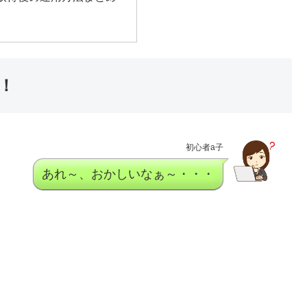
！
初心者a子
あれ～、おかしいなぁ～・・・