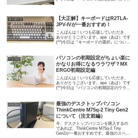
て書いていきます。満足できない？新し
いパソコンが自宅に届いてから、もうす
ぐ1週間経とうとしています。ようやく、
【大正解】キーボードはR2TLA-
一昨日になっ...
キーボード
JPV-IVが一番おすすめ！
こんばんは！いつも応援していただき、
ありがとうございます。apa（あぱ）です
(^^)今日は『キーボードの選択』について
書いていきます。キーボードのせい？最
近、改めて気づきました。なんで、今ま
で、キーボードにそんなにお金をかけな
パソコンの初期設定がちょい楽に
パソコン
かったのかな？...
かなりお得になるウラワザ？MX
ERGO初期設定編
こんばんは！いつも応援していただき、
ありがとうございます。apa（あぱ）です
(^^)今日は『パソコンの初期設定のウラワ
ザ』について書いていきます。パソコン
の初期設定。確かに結構苦労するんです
よね・・・あなたはどうですか？今使用
最強のデスクトップパソコン
パソコン
しているパソコ...
ThinkCentre M75q-2 Tiny Gen2
について（注文前編）
今、デスクトップパソコンを購入するの
であれば、ThinkCentre M75q-2 Tiny
Gen2が一番おすすめです。最強のスペッ