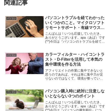
関連記事
パソコントラブルを経てわかった
パソコン
いくつかのこと。マイクロソフト
リモートサポート・有線マウスと
エバーノート
こんばんは！いつも応援していただき、
ありがとうございます。apa（あぱ）です
(^^)今日は『パソコンのトラブルを経てわ
かったいくつかのこと』について書いて
いきます。パソコンはむずかしい今日は
パソコントラブルについての話。パソコ
カラーフィルター・ハイコントラ
パソコン
ンって本当に難...
スト・D-Filterを活用して本気の
集中環境を作る方法
アフィリエイトの作業に集中できないと
思うのであれば、それは単に集中力が足
りないのではなくて、環境が整っていな
いからかもしれません。カラーフィルタ
ーとハイコントラスト、D-Filterを活用す
ることで作業への集中力がグンと向上し
パソコン購入時に絶対に注意しな
パソコン
ます。ぜひ今回の記事で書いているやり
いとならない3つのポイント
方を実践してみてください。
こんばんは！いつも応援していただき、
ありがとうございます。apa（あぱ）です
(^^)今日は『パソコンの優先順位』につい