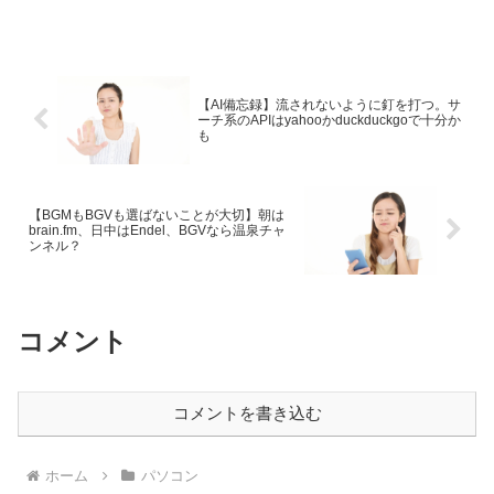
クのパソコンが、超安値で購入すること
ができます。そのことを考えたら、今ま
での高値で、重い、大きいデスクトップ
パソコンを買っていたのがなんだか馬鹿
らしく思えてくるくらいだと思います
（笑）
【AI備忘録】流されないように釘を打つ。サ
ーチ系のAPIはyahooかduckduckgoで十分か
も
【BGMもBGVも選ばないことが大切】朝は
brain.fm、日中はEndel、BGVなら温泉チャ
ンネル？
コメント
コメントを書き込む
ホーム
パソコン