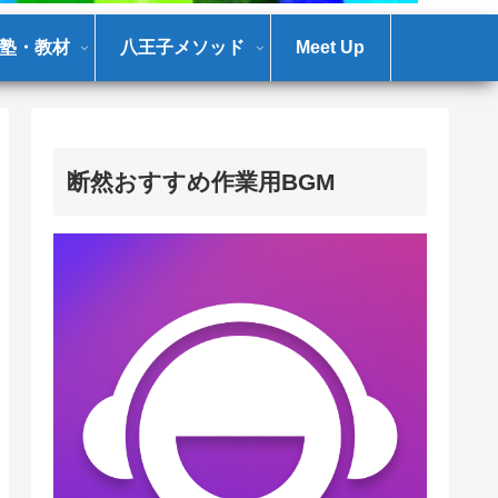
塾・教材
八王子メソッド
Meet Up
断然おすすめ作業用BGM