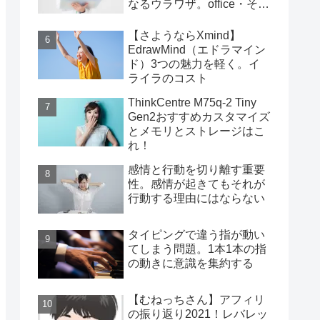
なるウラワザ。office・その
他編
【さようならXmind】
EdrawMind（エドラマイン
ド）3つの魅力を軽く。イ
ライラのコスト
ThinkCentre M75q-2 Tiny
Gen2おすすめカスタマイズ
とメモリとストレージはこ
れ！
感情と行動を切り離す重要
性。感情が起きてもそれが
行動する理由にはならない
タイピングで違う指が動い
てしまう問題。1本1本の指
の動きに意識を集約する
【むねっちさん】アフィリ
の振り返り2021！レバレッ