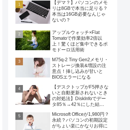
【デマ？】パソコンのメモ
リは8GBで本当に足りる？
本当は16GB必要なんじゃ
ないの？
アップルウォッチ×Flat
Tomatoで作業効率2倍以
上！驚くほど集中できるポ
モドーロ活用術
M75q-2 Tiny Gen2メモリ・
ストレージ換装&増設の注
意点！挿し込みが甘いと
BIOSエラーになる
【デスクトップがF5押さな
いと自動更新されないとき
の対処法】DiskInfoでデー
タ85％→42％にした結
果・・・
Microsoft Officeが1,980円？
永続？パソコンの初期設定
がちょい楽にかなりお得に