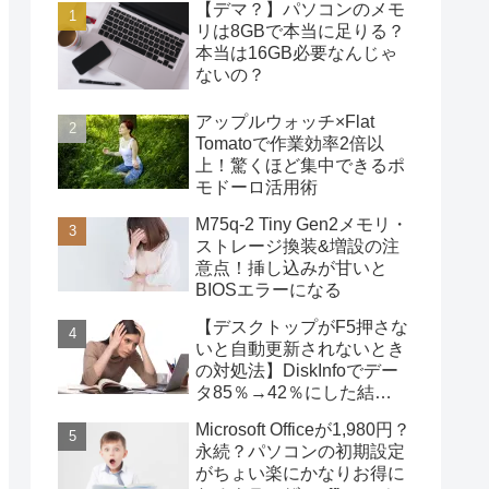
【デマ？】パソコンのメモ
リは8GBで本当に足りる？
本当は16GB必要なんじゃ
ないの？
アップルウォッチ×Flat
Tomatoで作業効率2倍以
上！驚くほど集中できるポ
モドーロ活用術
M75q-2 Tiny Gen2メモリ・
ストレージ換装&増設の注
意点！挿し込みが甘いと
BIOSエラーになる
【デスクトップがF5押さな
いと自動更新されないとき
の対処法】DiskInfoでデー
タ85％→42％にした結
果・・・
Microsoft Officeが1,980円？
永続？パソコンの初期設定
がちょい楽にかなりお得に