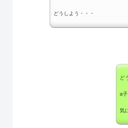
どうしよう・・・
ど
a
気