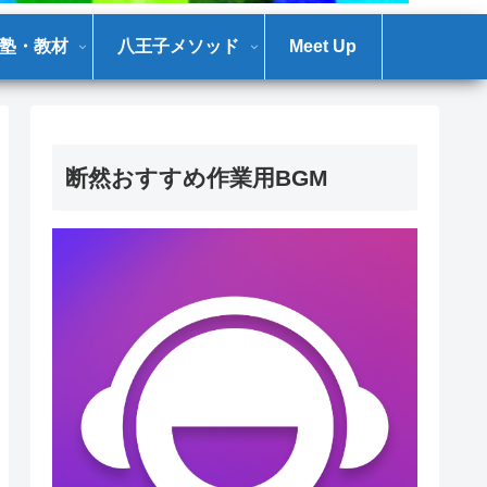
塾・教材
八王子メソッド
Meet Up
断然おすすめ作業用BGM