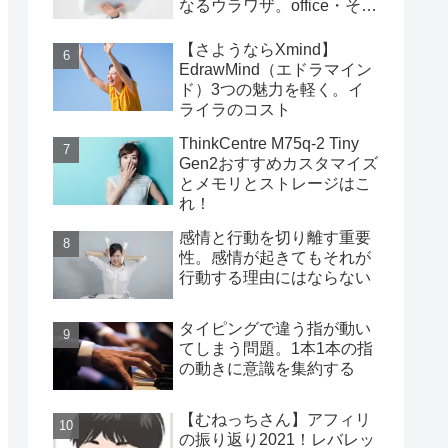
なるウラワザ。office・その
他編
【さようならXmind】
EdrawMind（エドラマイン
ド）3つの魅力を軽く。イ
ライラのコスト
ThinkCentre M75q-2 Tiny
Gen2おすすめカスタマイズ
とメモリとストレージはこ
れ！
感情と行動を切り離す重要
性。感情が起きてもそれが
行動する理由にはならない
タイピングで違う指が動い
てしまう問題。1本1本の指
の動きに意識を集約する
【むねっちさん】アフィリ
の振り返り2021！レバレッ