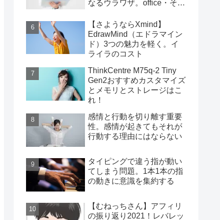
なるウラワザ。office・その
他編
【さようならXmind】
EdrawMind（エドラマイン
ド）3つの魅力を軽く。イ
ライラのコスト
ThinkCentre M75q-2 Tiny
Gen2おすすめカスタマイズ
とメモリとストレージはこ
れ！
感情と行動を切り離す重要
性。感情が起きてもそれが
行動する理由にはならない
タイピングで違う指が動い
てしまう問題。1本1本の指
の動きに意識を集約する
【むねっちさん】アフィリ
の振り返り2021！レバレッ