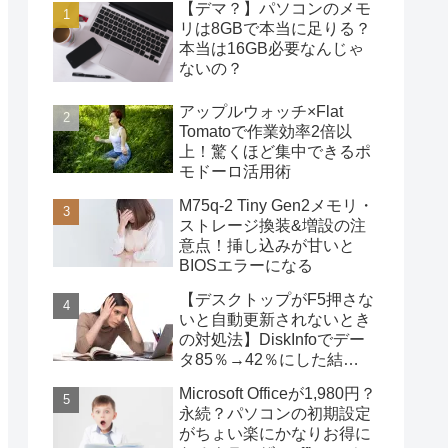
【デマ？】パソコンのメモ
リは8GBで本当に足りる？
本当は16GB必要なんじゃ
ないの？
アップルウォッチ×Flat
Tomatoで作業効率2倍以
上！驚くほど集中できるポ
モドーロ活用術
M75q-2 Tiny Gen2メモリ・
ストレージ換装&増設の注
意点！挿し込みが甘いと
BIOSエラーになる
【デスクトップがF5押さな
いと自動更新されないとき
の対処法】DiskInfoでデー
タ85％→42％にした結
果・・・
Microsoft Officeが1,980円？
永続？パソコンの初期設定
がちょい楽にかなりお得に