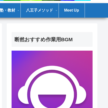
塾・教材
八王子メソッド
Meet Up
断然おすすめ作業用BGM