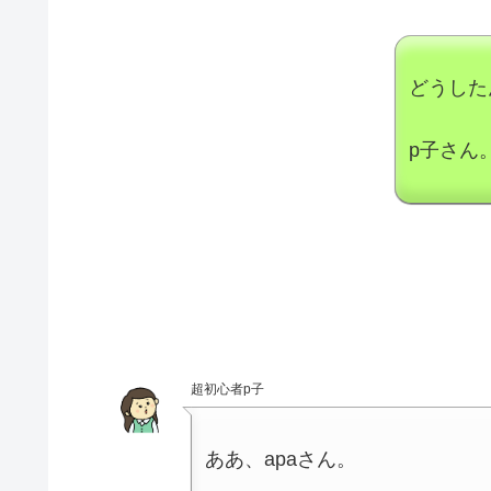
どうした
p子さん
超初心者p子
ああ、apaさん。