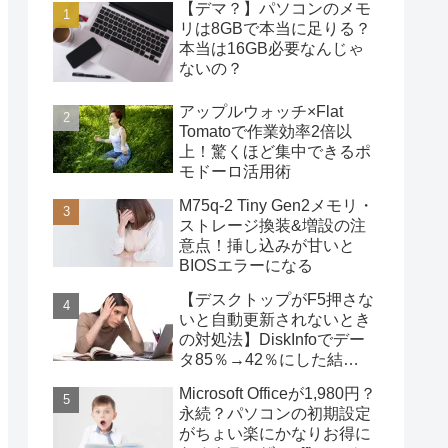
【デマ？】パソコンのメモ
リは8GBで本当に足りる？
本当は16GB必要なんじゃ
ないの？
アップルウォッチ×Flat
Tomatoで作業効率2倍以
上！驚くほど集中できるポ
モドーロ活用術
M75q-2 Tiny Gen2メモリ・
ストレージ換装&増設の注
意点！挿し込みが甘いと
BIOSエラーになる
【デスクトップがF5押さな
いと自動更新されないとき
の対処法】DiskInfoでデー
タ85％→42％にした結
果・・・
Microsoft Officeが1,980円？
永続？パソコンの初期設定
がちょい楽にかなりお得に