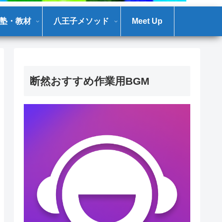
塾・教材
八王子メソッド
Meet Up
断然おすすめ作業用BGM