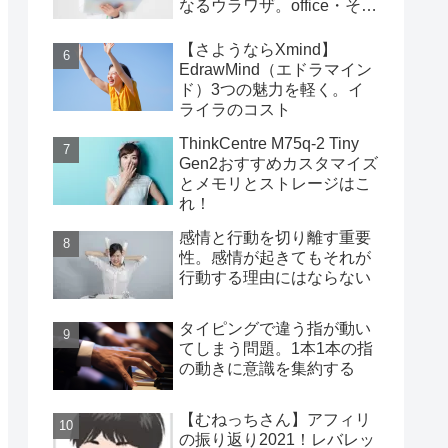
なるウラワザ。office・その
他編
【さようならXmind】
EdrawMind（エドラマイン
ド）3つの魅力を軽く。イ
ライラのコスト
ThinkCentre M75q-2 Tiny
Gen2おすすめカスタマイズ
とメモリとストレージはこ
れ！
感情と行動を切り離す重要
性。感情が起きてもそれが
行動する理由にはならない
タイピングで違う指が動い
てしまう問題。1本1本の指
の動きに意識を集約する
【むねっちさん】アフィリ
の振り返り2021！レバレッ