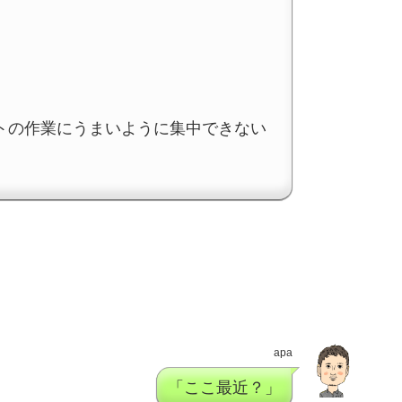
トの作業にうまいように集中できない
apa
「ここ最近？」