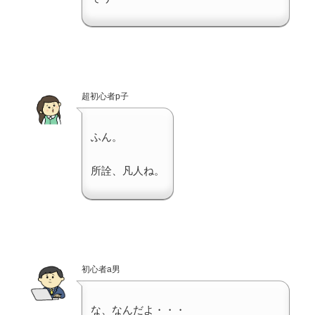
超初心者p子
ふん。
所詮、凡人ね。
初心者a男
な、なんだよ・・・