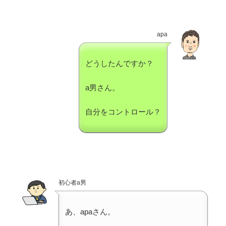
apa
どうしたんですか？
a男さん。
自分をコントロール？
初心者a男
あ、apaさん。