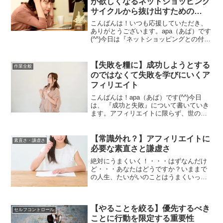
が欲しくなるネットショッピング
サイクルから抜け出すための
page monitor
こんばんは！いつも応援していただき、
ありがとうございます。apa（あぱ）です
(^^)今日は『ネットショッピングとの付き
合い方』について書いていきます。欲し
い物にキリがない毎週日曜日は、TBSラ
ジオMeet Upの所感を書いているのです
【失敗を糧に】成功しようとする
作業全般
が、今...
のではなくて失敗を学びにいくア
フィリエイト
こんばんは！apa（あぱ）です(^^)今日
は、 『成功と失敗』について書いていき
ます。アフィリエイトに限らず、世の中
チャレンジしないとならないことがたく
さんあります。そんな世の中で、つい
「成功」を強く望んでしまいがちです
【常識外れ？】アフィリエイトに
素直さ・謙虚さ
が、過度な期待は逆に...
必要な素直さと謙虚さ
絶対にうまくいく！・・・はずなんだけ
ど・・・あなたはどうですか？いままで
の人生、たいがいのことはうまくいって
きたのに、アフィリエイトで思うような
成果が出ない、なんて事態になっていま
せんか？アフィリエイターって、まだ世
【やることを絞る】優先するべき
間的にはそんなに認知され...
セルフコントロール
ことに行動を限定する重要性