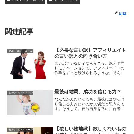
apa
関連記事
【必要な言い訳】アフィリエイト
セルフコントロール
の言い訳との向き合い方
言い訳じゃない？なんかこう。絶えず同
じモチベーションで、アフィリエイトの
作業をずっと続けられるような。そんな
鋼の精神があればいいんですけど。なか
なか、そんな鋼の精神って、持てないん
ですよね・・・実際は、なんかこう、テ
最後は結局、成功を信じる力？
レビに出ている有名人とか...
セルフコントロール
なんだかんだいっても、最後にはやっぱ
り信じる力みたいのが大切だと思うんで
す。そうして、自分自身を常に、再考の
イメージを持った状態で臨むことが、結
果をたぐり寄せる鍵みたいな部分はある
と思います。そうして信じる力を保ち続
けることが、結果にも繋がると思いま
【欲しい物地獄】欲しくないもの
セルフコントロール
す。