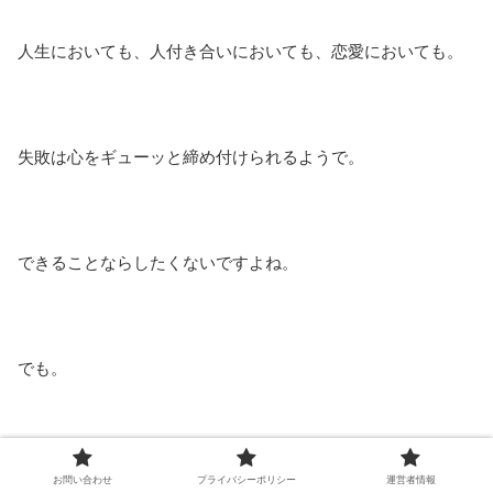
人生においても、人付き合いにおいても、恋愛においても。
失敗は心をギューッと締め付けられるようで。
できることならしたくないですよね。
でも。
少なくとも、アフィリエイトにおいては。
お問い合わせ
プライバシーポリシー
運営者情報