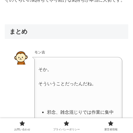
まとめ
モン吉
そか。
そういうことだったんだね。
邪念、雑念混じりでは作業に集中
できない
報酬画面を見ることで集中力を欠
お問い合わせ
プライバシーポリシー
運営者情報